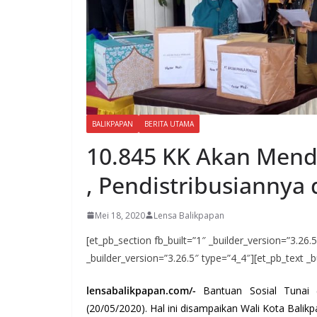
BALIKPAPAN
BERITA UTAMA
10.845 KK Akan Mend
, Pendistribusiannya d
Mei 18, 2020
Lensa Balikpapan
[et_pb_section fb_built=”1″ _builder_version=”3.26
_builder_version=”3.26.5″ type=”4_4″][et_pb_text _b
lensabalikpapan.com/-
Bantuan Sosial Tunai (
(20/05/2020). Hal ini disampaikan Wali Kota Balikp