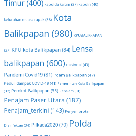
Timur
(400)
kapolda kaltim
(37)
kapolri
(40)
Kota
kelurahan muara rapak
(38)
Balikpapan
(980)
KPUBALIKPAPAN
Lensa
KPU kota Balikpapan
(84)
(37)
balikpapan
(600)
nasional
(43)
Pandemi Covid19
(81)
Pdam Balikpapan
(47)
Peduli dampak COVID-19
(41)
Pemerintah Kota Balikpapan
Pemkot Balikpapan
(53)
(32)
Penajam
(31)
Penajam Paser Utara
(187)
Penajam_terkini
(143)
Penyemprotan
Polda
Pilkada2020
(70)
Disinfektan
(34)