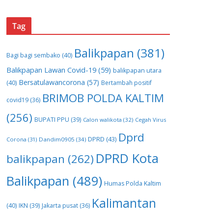
Tag
Balikpapan
(381)
Bagi bagi sembako
(40)
Balikpapan Lawan Covid-19
(59)
balikpapan utara
Bersatulawancorona
(57)
(40)
Bertambah positif
BRIMOB POLDA KALTIM
covid19
(36)
(256)
BUPATI PPU
(39)
Calon walikota
(32)
Cegah Virus
Dprd
DPRD
(43)
Corona
(31)
Dandim0905
(34)
DPRD Kota
balikpapan
(262)
Balikpapan
(489)
Humas Polda Kaltim
Kalimantan
(40)
IKN
(39)
Jakarta pusat
(36)