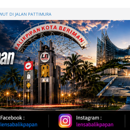
WUT DI JALAN PATTIMURA
ALAN, WARGA MINTA SEGERA
Perkuat Kemitraan dengan
papan Melalui Silaturahmi dan
b Polda Kaltim Bantu Penanganan
 Samarinda
Sebarkan 200 Bendera Merah Putih,
akkan HUT ke-81 RI
polisian Ops Damai Cartenz di
katan dengan Masyarakat